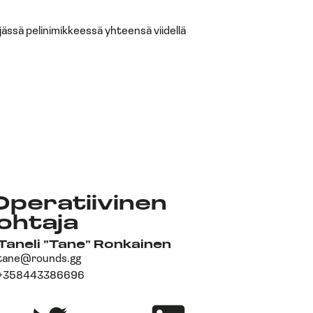
jässä pelinimikkeessä yhteensä viidellä
Operatiivinen
johtaja
Taneli ”Tane” Ronkainen
tane@rounds.gg
‎+358443386696