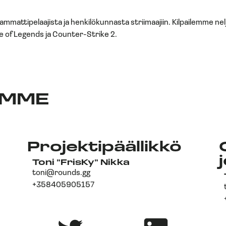
mattipelaajista ja henkilökunnasta striimaajiin. Kilpailemme nel
 of Legends ja Counter-Strike 2.
AMME
Projektipäällikkö
Toni ”FrisKy” Nikka
toni@rounds.gg
+358405905157