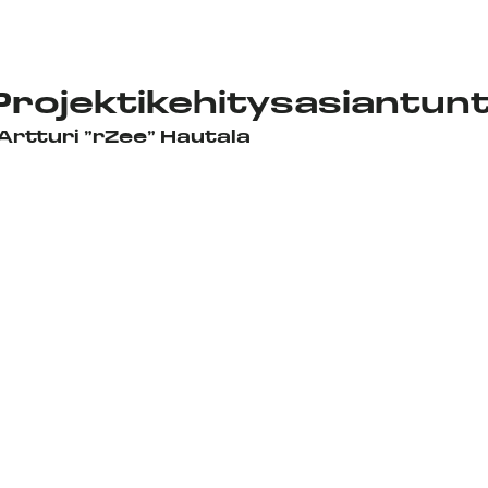
Projektikehitysasiantunt
Artturi ”rZee” Hautala