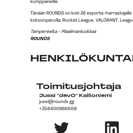
kumppaneille.
Tänään ROUNDS on koti 36 esports-harrastajalle am
kokoonpanolla: Rocket League, VALORANT, League
Tampereelta – Maailmanluokkaa
ROUNDS
HENKILÖKUNT
Toimitusjohtaja
Jussi ”dev0” Kallioniemi
jussi@rounds.gg
+358400966558