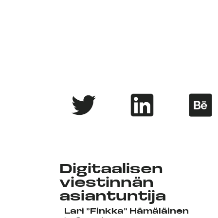
Digitaalisen
viestinnän
asiantuntija
La
ri ”Finkka” Hämäläinen