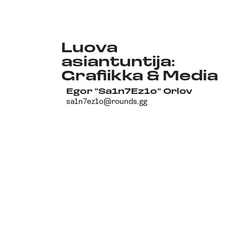
Luova
asiantuntija:
Grafiikka & Media
Egor ”Sa1n7Ez1o” Orlov
sa1n7ez1o@rounds.gg