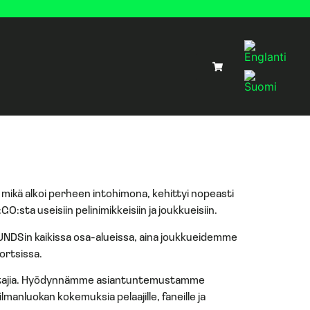
ikä alkoi perheen intohimona, kehittyi nopeasti
sta useisiin pelinimikkeisiin ja joukkueisiin.
NDSin kaikissa osa-alueissa, aina joukkueidemme
ortsissa.
teuttajia. Hyödynnämme asiantuntemustamme
nluokan kokemuksia pelaajille, faneille ja