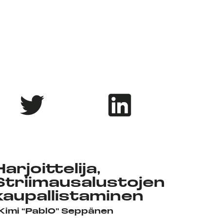
Harjoittelija,
Striimausalustojen
kaupallistaminen
Kimi “Pabl0” Seppänen