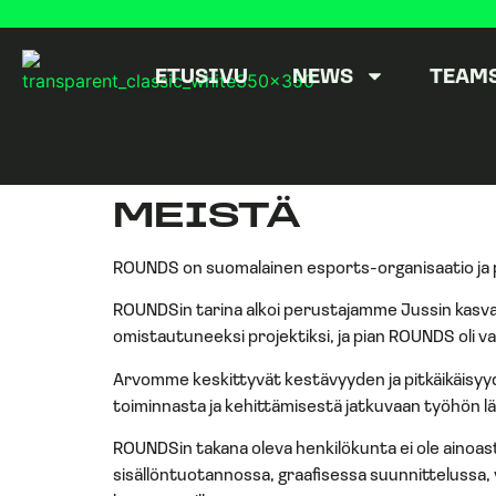
ETUSIVU
NEWS
TEAM
MEISTÄ
ROUNDS on suomalainen esports-organisaatio ja p
ROUNDSin tarina alkoi perustajamme Jussin kasva
omistautuneeksi projektiksi, ja pian ROUNDS oli v
Arvomme keskittyvät kestävyyden ja pitkäikäisyy
toiminnasta ja kehittämisestä jatkuvaan työhön 
ROUNDSin takana oleva henkilökunta ei ole aino
sisällöntuotannossa, graafisessa suunnittelussa,