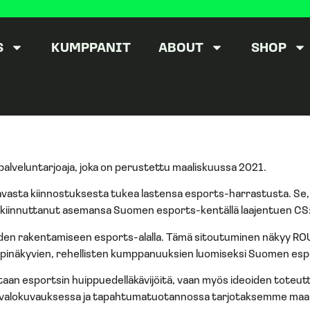
S
KUMPPANIT
ABOUT
SHOP
alveluntarjoaja, joka on perustettu maaliskuussa 2021.
vasta kiinnostuksesta tukea lastensa esports-harrastusta. Se, m
akiinnuttanut asemansa Suomen esports-kentällä laajentuen CS:GO:
den rakentamiseen esports-alalla. Tämä sitoutuminen näkyy ROU
läpinäkyvien, rehellisten kumppanuuksien luomiseksi Suomen esp
astaan esportsin huippuedelläkävijöitä, vaan myös ideoiden to
 valokuvauksessa ja tapahtumatuotannossa tarjotaksemme maailma