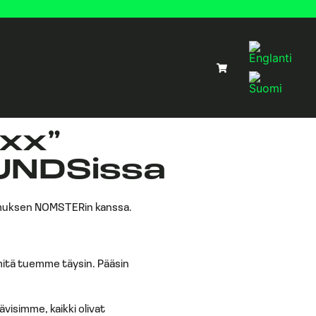
lxx”
UNDSissa
pimuksen NOMSTERin kanssa.
itä tuemme täysin. Pääsin
ävisimme, kaikki olivat