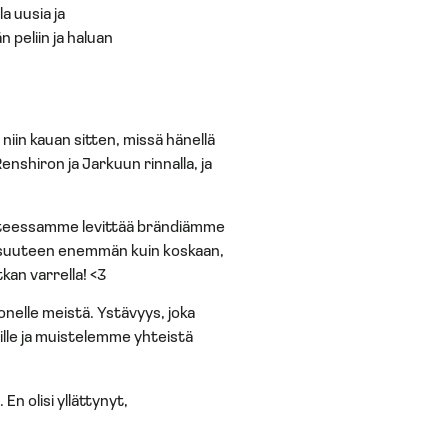
a uusia ja
 peliin ja haluan
niin kauan sitten, missä hänellä
 Renshiron ja Jarkuun rinnalla, ja
itteessamme levittää brändiämme
toisuuteen enemmän kuin koskaan,
kan varrella! <3
onelle meistä. Ystävyys, joka
ille ja muistelemme yhteistä
En olisi yllättynyt,