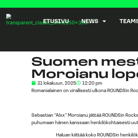
ETUSIVU
NEWS
TEAM
Suomen mesta
Moroianu lo
31 lokakuun, 2025
12:20 pm
Romanialainen on virallisesti ulkona ROUNDSin R
Sebastian “Alxx” Moroianu jättää ROUNDSin Rocke
puhumaan hänen kanssaan henkilökohtaisesti uutise
Haluan kiittää koko ROUNDSin henkilökun