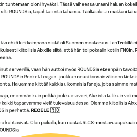
utkin tuntemaan oloni hyväksi. Tässä vaiheessa uraani haluan kokeill
 silti ROUNDSia, tapahtui mitä tahansa. Täältä aloitin matkani tähän
mutta ehkä kirkkaimpana niistä oli Suomen mestaruus LanTrekillä ei 
isesti kiitollisia Alxxille siitä, että hän toi pokaalin kotiin FNSin,
ueena.
inut serverillä, vaan hän auttoi myös ROUNDSia eteenpäin tavo
että ROUNDSin Rocket League -joukkue nousi kansainväliseen tie
ta. Haluamme kiittää kaikkia ulkomaisia faneja, joita saimme mat
aaja, enemmän kuin pelkkä joukkuetoveri, Alxxista tuli kuin veli m
 kaikki tapaavamme vielä tulevaisuudessa. Olemme kiitollisia Alxx
NDSin perhettä.
REGELE 🇷🇴
emme kohtasivat. Olen paikalla, kun nostat RLCS-mestaruuspokaalin. 
 ROUNDSia