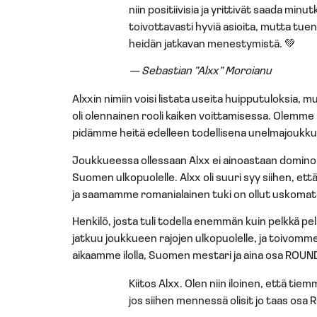
niin positiivisia ja yrittivät saada min
toivottavasti hyviä asioita, mutta tuen
heidän jatkavan menestymistä. 💚
—
Sebastian ”Alxx” Moroianu
Alxxin nimiin voisi listata useita huipputuloksia, 
oli olennainen rooli kaiken voittamisessa. Olemme iku
pidämme heitä edelleen todellisena unelmajoukk
Joukkueessa ollessaan Alxx ei ainoastaan domino
Suomen ulkopuolelle. Alxx oli suuri syy siihen, 
ja saamamme romanialainen tuki on ollut uskomaton
Henkilö, josta tuli todella enemmän kuin pelkkä pel
jatkuu joukkueen rajojen ulkopuolelle, ja toivomme
aikaamme ilolla, Suomen mestari ja aina osa ROU
Kiitos Alxx. Olen niin iloinen, että ti
jos siihen mennessä olisit jo taas osa