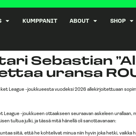
S
KUMPPANIT
ABOUT
SHOP
ri Sebastian ”A
pettaa uransa RO
ocket League -joukkueesta vuodeksi 2026 allekirjoitettuaan so
t League -joukkueen ottaakseen seuraavan askeleen urallaan, m
n tultua julki, ja tässä mitä hänellä oli sanottavanaan:
taa siitä, että he kohtelivat minua niin hyvin joka hetki, vaikka h