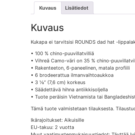
Kuvaus
Lisätiedot
Kuvaus
Kukapa ei tarvitsisi ROUNDS dad hat -lippalakk
• 100 % chino-puuvillatvilliä
• Vihreä Camo-väri on 35 % chino-puuvillatvil
• Rakenteeton, 6-paneelinen, matala profiili
• 6 brodeerattua ilmanvaihtoaukkoa
• 3 ⅛” (7,6 cm) korkeus
• Säädettävä hihna antiikkisoljella
• Tuote peräisin Vietnamista tai Bangladeshis
Tämä tuote valmistetaan tilauksesta. Tilaustu
Ikärajoitukset: Aikuisille
EU-takuu: 2 vuotta
Muut vaatimustenmukaisuustiedot: Täyttää lyijy