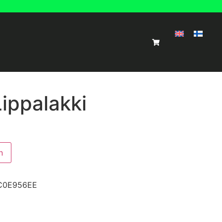
ppalakki
n
C0E956EE