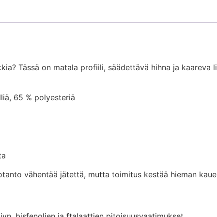
ia? Tässä on matala profiili, säädettävä hihna ja kaareva l
liä, 65 % polyesteriä
ta
otanto vähentää jätettä, mutta toimitus kestää hieman kaue
n, bisfenolien ja ftalaattien pitoisuusvaatimukset.