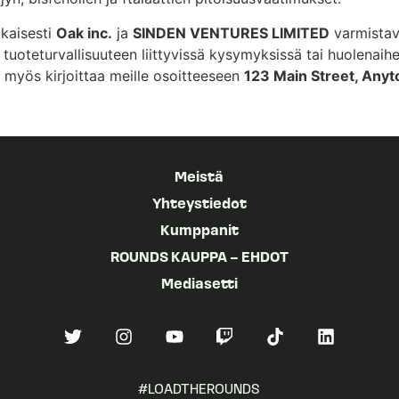
ukaisesti
Oak inc.
ja
SINDEN VENTURES LIMITED
varmistava
sa tuoteturvallisuuteen liittyvissä kysymyksissä tai huolen
t myös kirjoittaa meille osoitteeseen
123 Main Street, Any
Meistä
Yhteystiedot
Kumppanit
ROUNDS KAUPPA – EHDOT
Mediasetti
#LOADTHEROUNDS