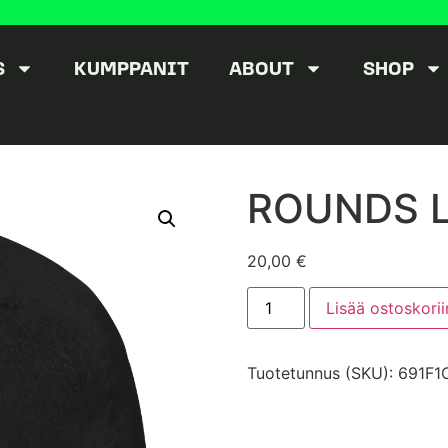
S
KUMPPANIT
ABOUT
SHOP
ROUNDS Li
20,00
€
Lisää ostoskorii
Tuotetunnus (SKU):
691F1