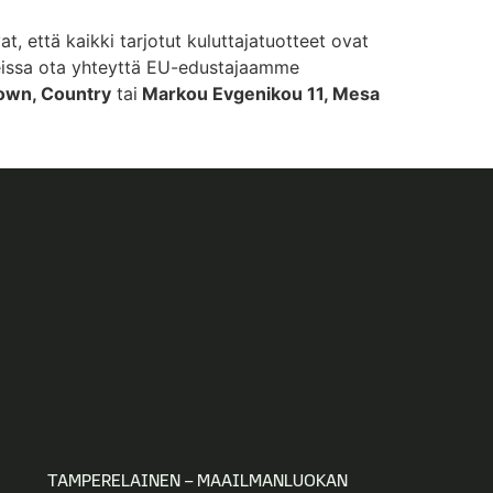
t, että kaikki tarjotut kuluttajatuotteet ovat
aiheissa ota yhteyttä EU-edustajaamme
town, Country
tai
Markou Evgenikou 11, Mesa
TAMPERELAINEN – MAAILMANLUOKAN